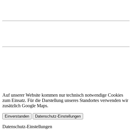
F +49 40 82211 7 871
E
Diese E-Mail-Adresse ist vor Spambots geschützt! Zur Anzeige
muss JavaScript eingeschaltet sein.
Startseite
Kompetenzen
Team
Impressum
Datenschutz
Cookies
DE
EN
Auf unserer Website kommen nur technisch notwendige Cookies
zum Einsatz. Für die Darstellung unseres Standortes verwenden wir
zusätzlich Google Maps.
Einverstanden
Datenschutz-Einstellungen
Datenschutz-Einstellungen