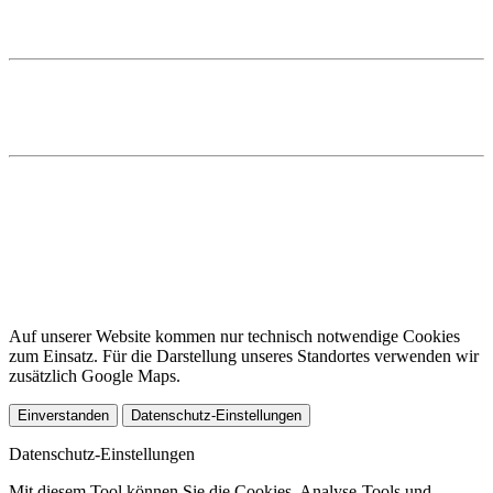
E
Diese E-Mail-Adresse ist vor Spambots geschützt! Zur Anzeige
muss JavaScript eingeschaltet sein.
Startseite
Kompetenzen
Team
Impressum
Datenschutz
Cookies
DE
EN
Auf unserer Website kommen nur technisch notwendige Cookies
zum Einsatz. Für die Darstellung unseres Standortes verwenden wir
zusätzlich Google Maps.
Einverstanden
Datenschutz-Einstellungen
Datenschutz-Einstellungen
Mit diesem Tool können Sie die Cookies, Analyse-Tools und